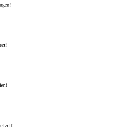
ingen!
ect!
len!
t zelf!